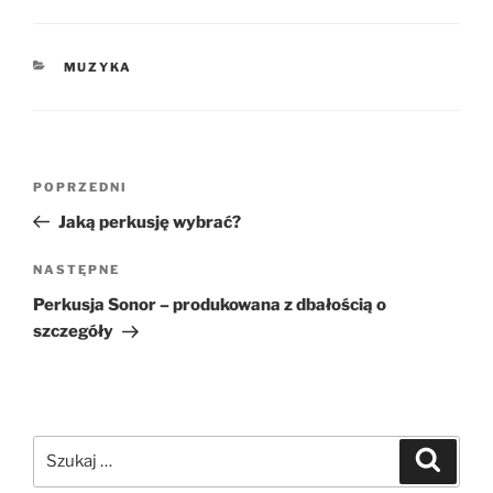
KATEGORIE
MUZYKA
Nawigacja
Poprzedni
POPRZEDNI
wpisu
wpis
Jaką perkusję wybrać?
Następny
NASTĘPNE
wpis
Perkusja Sonor – produkowana z dbałością o
szczegóły
Szukaj:
Szukaj