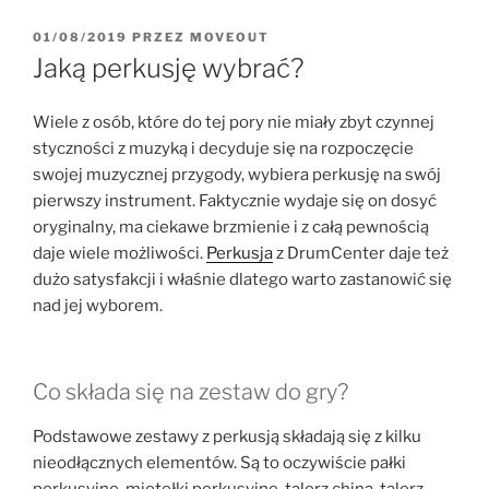
OPUBLIKOWANE
01/08/2019
PRZEZ
MOVEOUT
W
Jaką perkusję wybrać?
Wiele z osób, które do tej pory nie miały zbyt czynnej
styczności z muzyką i decyduje się na rozpoczęcie
swojej muzycznej przygody, wybiera perkusję na swój
pierwszy instrument. Faktycznie wydaje się on dosyć
oryginalny, ma ciekawe brzmienie i z całą pewnością
daje wiele możliwości.
Perkusja
z DrumCenter daje też
dużo satysfakcji i właśnie dlatego warto zastanowić się
nad jej wyborem.
Co składa się na zestaw do gry?
Podstawowe zestawy z perkusją składają się z kilku
nieodłącznych elementów. Są to oczywiście pałki
perkusyjne, miotełki perkusyjne, talerz china, talerz