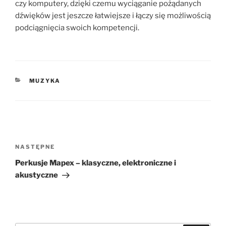
czy komputery, dzięki czemu wyciąganie pożądanych
dźwięków jest jeszcze łatwiejsze i łączy się możliwością
podciągnięcia swoich kompetencji.
KATEGORIE
MUZYKA
Nawigacja
wpisu
Następny
NASTĘPNE
wpis
Perkusje Mapex – klasyczne, elektroniczne i
akustyczne