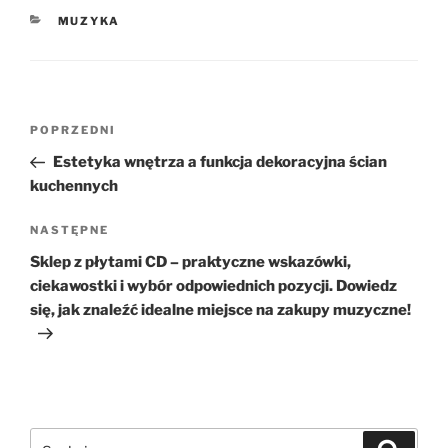
KATEGORIE
MUZYKA
Nawigacja
Poprzedni
POPRZEDNI
wpisu
wpis
Estetyka wnętrza a funkcja dekoracyjna ścian
kuchennych
Następny
NASTĘPNE
wpis
Sklep z płytami CD – praktyczne wskazówki,
ciekawostki i wybór odpowiednich pozycji. Dowiedz
się, jak znaleźć idealne miejsce na zakupy muzyczne!
Szukaj:
Szukaj